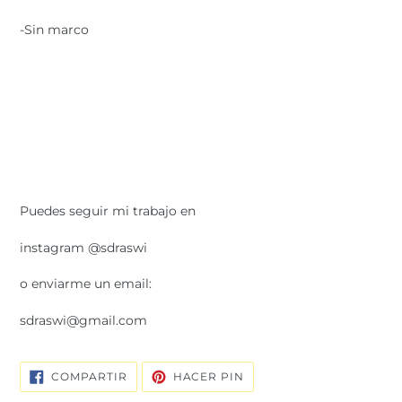
-Sin marco
Puedes seguir mi trabajo en
instagram @sdraswi
o enviarme un email:
sdraswi@gmail.com
COMPARTIR
PINEAR
COMPARTIR
HACER PIN
EN
EN
FACEBOOK
PINTEREST