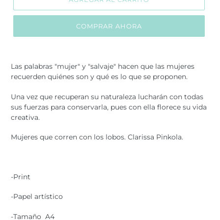
COMPRAR AHORA
Agregando
el
Las palabras "mujer" y "salvaje" hacen que las mujeres
producto
recuerden quiénes son y qué es lo que se proponen.
a
tu
Una vez que recuperan su naturaleza lucharán con todas
carrito
sus fuerzas para conservarla, pues con ella florece su vida
de
creativa.
compra
Mujeres que corren con los lobos. Clarissa Pinkola.
-Print
-Papel artístico
-Tamaño A4