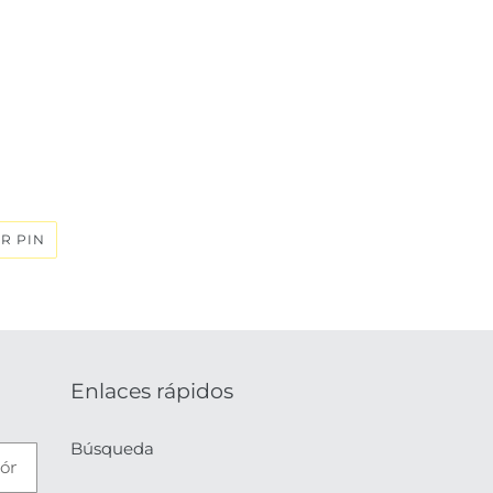
n
PINEAR
R PIN
EN
PINTEREST
Enlaces rápidos
Búsqueda