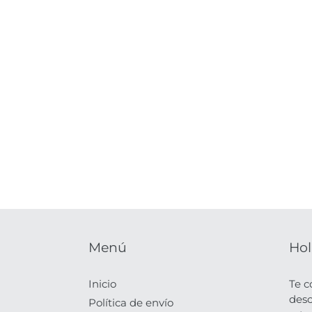
Menú
Hol
Inicio
Te c
desc
Política de envío