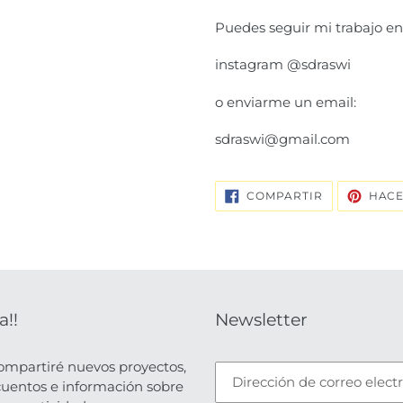
Puedes seguir mi trabajo e
instagram @sdraswi
o enviarme un email:
sdraswi@gmail.com
COMPARTIR
COMPARTIR
HACE
EN
FACEBOOK
a!!
Newsletter
ompartiré nuevos proyectos,
uentos e información sobre