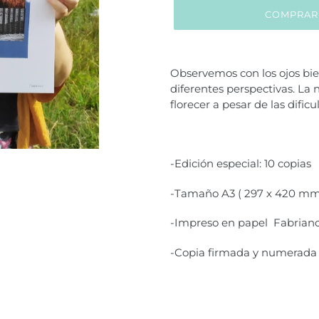
COMPRAR
Agregando
el
Observemos con los ojos bie
producto
diferentes perspectivas. La 
a
florecer a pesar de las dificu
tu
carrito
de
compra
-Edición especial: 10 copias
-Tamaño A3 ( 297 x 420 mm
-Impreso en papel Fabriano
-Copia firmada y numerada