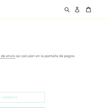
Buscar
Ingresar
Carrito
 de envío
se calculan en la pantalla de pagos.
L CARRITO