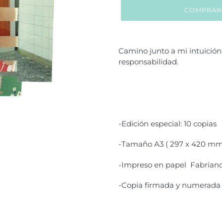
COMPRAR
Agregando
el
Camino junto a mi intuición
producto
responsabilidad.
a
tu
carrito
de
compra
-Edición especial: 10 copias
-Tamaño A3 ( 297 x 420 mm
-Impreso en papel Fabriano
-Copia firmada y numerada