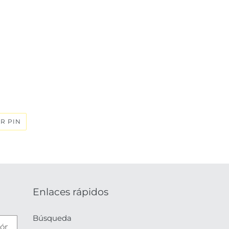
n
PINEAR
R PIN
EN
PINTEREST
Enlaces rápidos
Búsqueda